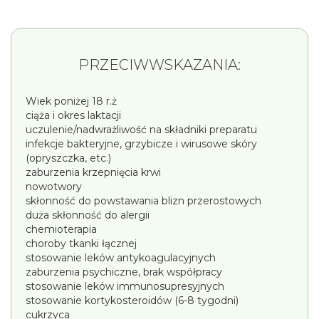
PRZECIWWSKAZANIA:
Wiek poniżej 18 r.ż
ciąża i okres laktacji
uczulenie/nadwrażliwość na składniki preparatu
infekcje bakteryjne, grzybicze i wirusowe skóry
(opryszczka, etc.)
zaburzenia krzepnięcia krwi
nowotwory
skłonność do powstawania blizn przerostowych
duża skłonność do alergii
chemioterapia
choroby tkanki łącznej
stosowanie leków antykoagulacyjnych
zaburzenia psychiczne, brak współpracy
stosowanie leków immunosupresyjnych
stosowanie kortykosteroidów (6-8 tygodni)
cukrzyca