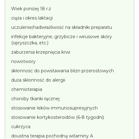
Wiek poniżej 18 r.ż
ciąża i okres laktacji
uczulenie/nadwrażliwość na składniki preparatu
infekcje bakteryjne, grzybicze i wirusowe skóry
(opryszczka, etc.)
zaburzenia krzepnięcia krwi
nowotwory
skłonność do powstawania blizn przerostowych
duża skłonność do alergii
chemioterapia
choroby tkanki łącznej
stosowanie leków immunosupresyjnych
stosowanie kortykosteroidów (6-8 tygodni)
cukrzyca
doustna terapia pochodną witaminy A