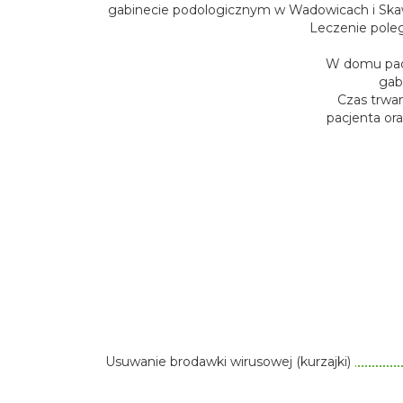
gabinecie podologicznym w Wadowicach i Skaw
Leczenie pole
W domu pacj
gab
Czas trwan
pacjenta or
Usuwanie brodawki wirusowej (kurzajki)