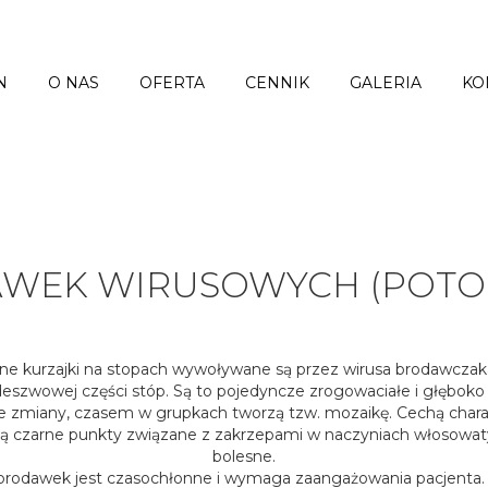
N
O NAS
OFERTA
CENNIK
GALERIA
KO
AWEK WIRUSOWYCH (POTOC
e kurzajki na stopach wywoływane są przez wirusa brodawczaka
deszwowej części stóp. Są to pojedyncze zrogowaciałe i głębok
e zmiany, czasem w grupkach tworzą tzw. mozaikę. Cechą chara
ą czarne punkty związane z zakrzepami w naczyniach włosowat
bolesne.
brodawek jest czasochłonne i wymaga zaangażowania pacjenta