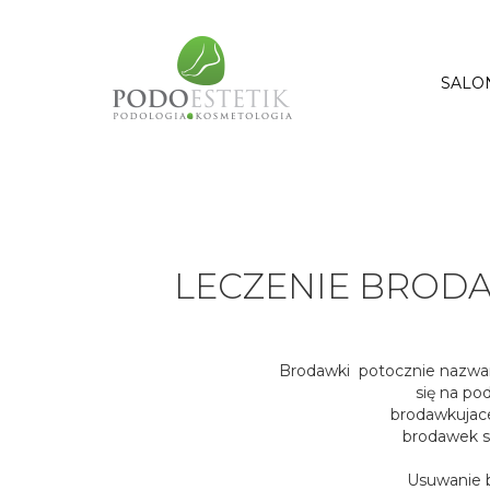
SALO
LECZENIE BROD
Brodawki potocznie nazwan
się na po
brodawkujac
brodawek s
Usuwanie 