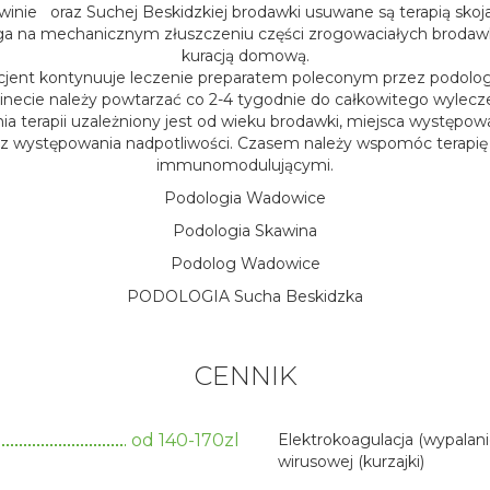
inie oraz Suchej Beskidzkiej brodawki usuwane są terapią sko
ga na mechanicznym złuszczeniu części zrogowaciałych brodaw
kuracją domową.
ent kontynuuje leczenie preparatem poleconym przez podolog
inecie należy powtarzać co 2-4 tygodnie do całkowitego wylecze
ia terapii uzależniony jest od wieku brodawki, miejsca występow
az występowania nadpotliwości. Czasem należy wspomóc terapię
immunomodulującymi.
Podologia Wadowice
Podologia Skawina
Podolog Wadowice
PODOLOGIA Sucha Beskidzka
CENNIK
od 140-170zl
Elektrokoagulacja (wypalani
wirusowej (kurzajki)