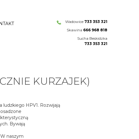
Wadowice
733 353 321
NTAKT
Skawina
666 968 818
Sucha Beskidzka
733 353 321
ZNIE KURZAJEK)
 ludzkiego HPV1. Rozwijają
o osadzone
kterystyczną
ych. Bywają
. W naszym