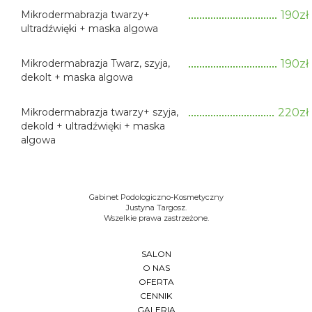
Mikrodermabrazja twarzy+
190zł
ultradźwięki + maska algowa
Mikrodermabrazja Twarz, szyja,
190zł
dekolt + maska algowa
Mikrodermabrazja twarzy+ szyja,
220zł
dekold + ultradźwięki + maska
algowa
Gabinet Podologiczno-Kosmetyczny
Justyna Targosz.
Wszelkie prawa zastrzeżone.
SALON
O NAS
OFERTA
CENNIK
GALERIA